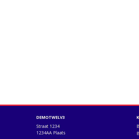
DEMOTWELV3
K
Straat 1234
B
1234AA Plaats
B