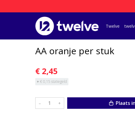
Twelve
twelv
AA oranje per stuk
€ 2,45
+
€ 0,15 statiegeld
Plaats i
–
+