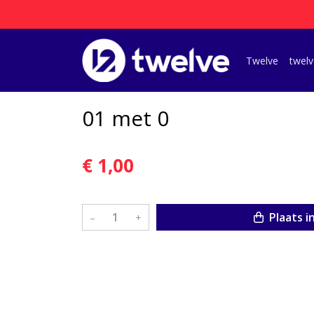
Twelve
twelv
01 met 0
€ 1,00
Plaats i
–
+