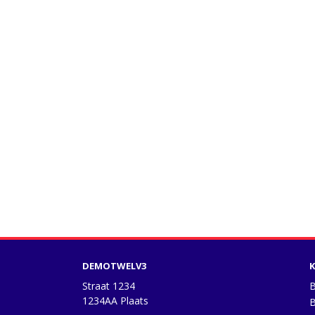
DEMOTWELV3
K
Straat 1234
B
1234AA Plaats
B