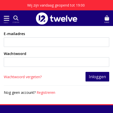
Wij zijn vandaag geopend tot 19:00
MAND
ZOEKEN
MENU
E-mailadres
Wachtwoord
Inloggen
Wachtwoord vergeten?
Nog geen account?
Registreren